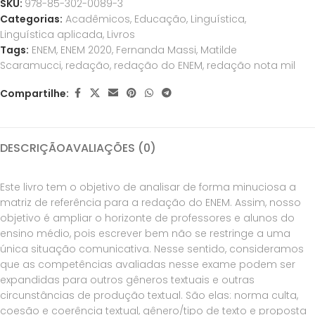
SKU:
978-85-302-0089-3
Categorias:
Acadêmicos
,
Educação
,
Linguística
,
Linguística aplicada
,
Livros
Tags:
ENEM
,
ENEM 2020
,
Fernanda Massi
,
Matilde
Scaramucci
,
redação
,
redação do ENEM
,
redação nota mil
Compartilhe:
DESCRIÇÃO
AVALIAÇÕES (0)
Este livro tem o objetivo de analisar de forma minuciosa a
matriz de referência para a redação do ENEM. Assim, nosso
objetivo é ampliar o horizonte de professores e alunos do
ensino médio, pois escrever bem não se restringe a uma
única situação comunicativa. Nesse sentido, consideramos
que as competências avaliadas nesse exame podem ser
expandidas para outros gêneros textuais e outras
circunstâncias de produção textual. São elas: norma culta,
coesão e coerência textual, gênero/tipo de texto e proposta