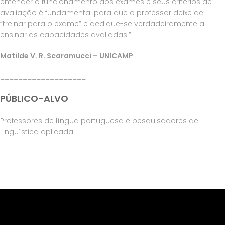
entender o funcionamento dos exames e seus critérios de
avaliação é fundamental para que o professor deixe de
“treinar para o exame” e dedique-se verdadeiramente a
ensinar as capacidades avaliadas.”
Matilde V. R. Scaramucci – UNICAMP
___________________
PÚBLICO-ALVO
Professores de língua portuguesa e pesquisadores de
Linguística aplicada.