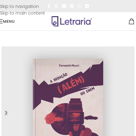
FRETE GRÁTIS
para todo o Brasil nas compras
acima de
Skip to navigation
R$50,00
Skip to main content
MENU
Início
/
Livros
/
Acadêmicos