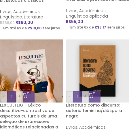
kit Estudos clássicos
Livros
,
Acadêmicos
,
Livros
,
Acadêmicos
,
Linguística aplicada
Linguística
,
Literatura
R$
55,00
R$
60,00
R$
88,00
Em até 6x de
R$
9,17
sem juros
Em até 6x de
R$
10,00
sem juros
-
+
-
+
LEXCULTEIG – Léxico
Literatura como discurso:
descritivo-contrastivo de
autoria feminina/diáspora
aspectos culturais de uma
negra
seleção de expressões
idiomáticas relacionadas a
Livros
,
Acadêmicos
,