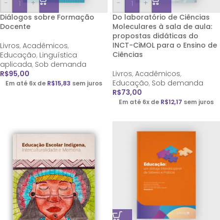
-
+
-
+
Diálogos sobre Formação
Do laboratório de Ciências
Docente
Moleculares à sala de aula:
propostas didáticas do
INCT-CiMOL para o Ensino de
Livros
,
Acadêmicos
,
Ciências
Educação
,
Linguística
aplicada
,
Sob demanda
R$
95,00
Livros
,
Acadêmicos
,
Educação
,
Sob demanda
Em até 6x de
R$
15,83
sem juros
R$
73,00
Em até 6x de
R$
12,17
sem juros