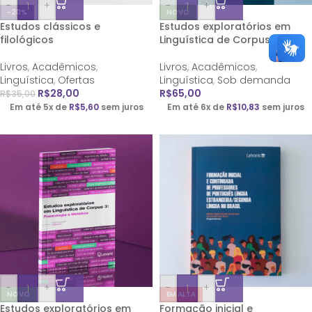
-
+
-
+
-20%
NOVO
Estudos clássicos e
Estudos exploratórios em
filológicos
Linguística de Corpus
Livros
,
Acadêmicos
,
Livros
,
Acadêmicos
,
Linguística
,
Ofertas
Linguística
,
Sob demanda
R$
28,00
R$
65,00
R$
35,00
Em até 5x de
R$
5,60
sem juros
Em até 6x de
R$
10,83
sem juros
-
+
-
+
NOVO
EM ALTA
Estudos exploratórios em
Formação inicial e