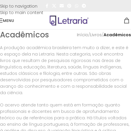
FRETE GRÁTIS
para todo o Brasil nas compras
acima de
Skip to navigation
R$50,00
Skip to main content
MENU
Acadêmicos
Início
/
Livros
/
Acadêmicos
A produção acadêmica brasileira tem muito a dizer, e este é
o espaço dela na Letraria. Nesta categoria, você encontra
livros que resultam de pesquisas rigorosas nas áreas de
linguística, educação, literatura, saúde, línguas indígenas,
estudos clássicos e filologia, entre outras. São obras
desenvolvidas por pesquisadores comprometidos com o
avanço do conhecimento e com a responsabilidade social
da ciência.
O acervo atende tanto quem está em formação quanto
profissionais e docentes em busca de aprofundamento
teórico ou de referências para a prática. Há títulos voltados
ao ensino de língua portuguesa, à formação de professores,
à análise do discurso, à variação linguística e à crítica