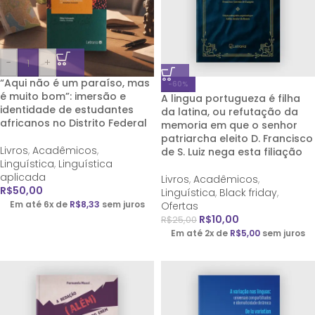
-
+
“Aqui não é um paraíso, mas
-60%
é muito bom”: imersão e
A lingua portugueza é filha
identidade de estudantes
da latina, ou refutação da
africanos no Distrito Federal
memoria em que o senhor
patriarcha eleito D. Francisco
Livros
,
Acadêmicos
,
de S. Luiz nega esta filiação
Linguística
,
Linguística
aplicada
Livros
,
Acadêmicos
,
R$
50,00
Linguística
,
Black friday
,
Em até 6x de
R$
8,33
sem juros
Ofertas
R$
10,00
R$
25,00
Em até 2x de
R$
5,00
sem juros