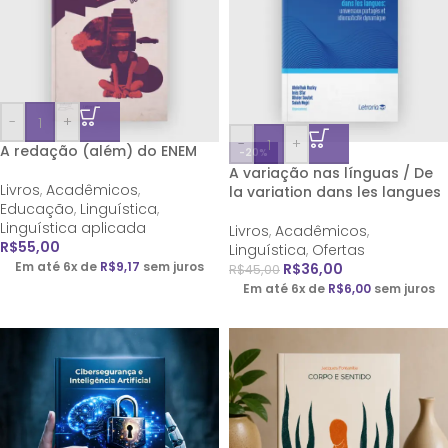
-
+
-
+
A redação (além) do ENEM
-20%
A variação nas línguas / De
Livros
,
Acadêmicos
,
la variation dans les langues
Educação
,
Linguística
,
Linguística aplicada
Livros
,
Acadêmicos
,
R$
55,00
Linguística
,
Ofertas
Em até 6x de
R$
9,17
sem juros
R$
36,00
R$
45,00
Em até 6x de
R$
6,00
sem juros