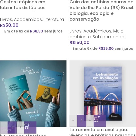
Gestos utópicos em
Guia dos anfíbios anuros do
labirintos distópicos
Vale do Rio Pardo (RS) Brasil:
biologia, ecologia e
conservação
Livros
,
Acadêmicos
,
Literatura
R$
50,00
Livros
,
Acadêmicos
,
Meio
Em até 6x de
R$
8,33
sem juros
ambiente
,
Sob demanda
R$
150,00
Em até 6x de
R$
25,00
sem juros
-
+
-
+
Letramento em avaliação:
-32%
vivências e práticas narradas