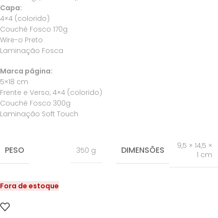
Capa:
4×4 (colorido)
Couché Fosco 170g
Wire-o Preto
Laminação Fosca
Marca página:
5×18 cm
Frente e Verso, 4×4 (colorido)
Couché Fosco 300g
Laminação Soft Touch
9,5 × 14,5 ×
PESO
DIMENSÕES
350 g
1 cm
Fora de estoque