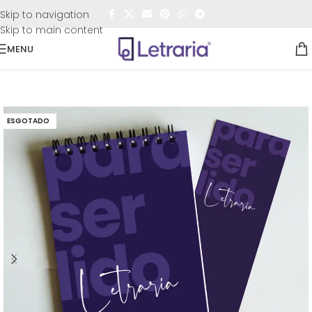
FRETE GRÁTIS
para todo o Brasil nas compras
acima de
Skip to navigation
R$50,00
Skip to main content
MENU
Início
/
Outros
ESGOTADO