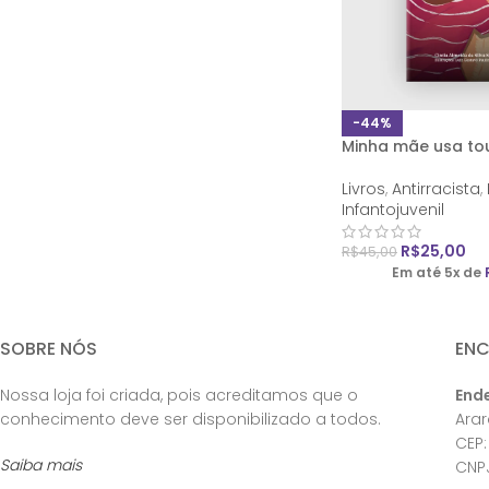
-44%
Minha mãe usa to
Livros
,
Antirracista
,
Infantojuvenil
R$
25,00
R$
45,00
Em até 5x de
SOBRE NÓS
EN
Nossa loja foi criada, pois acreditamos que o
End
conhecimento deve ser disponibilizado a todos.
Ara
CEP:
Saiba mais
CNPJ