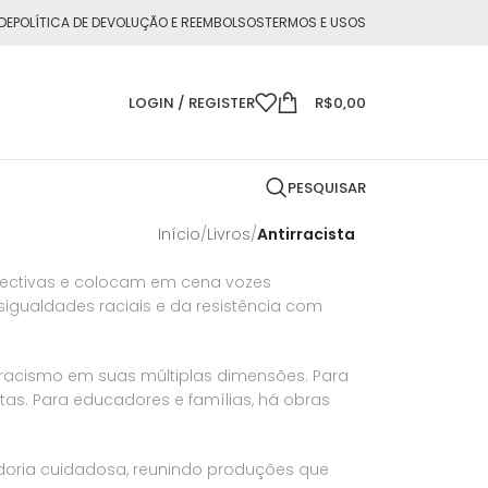
DE
POLÍTICA DE DEVOLUÇÃO E REEMBOLSOS
TERMOS E USOS
LOGIN / REGISTER
R$
0,00
PESQUISAR
Início
/
Livros
/
Antirracista
spectivas e colocam em cena vozes
esigualdades raciais e da resistência com
 racismo em suas múltiplas dimensões. Para
tas. Para educadores e famílias, há obras
doria cuidadosa, reunindo produções que