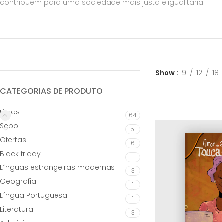
contribuem para uma sociedade mais justa e igualitária.
Show
9
12
18
CATEGORIAS DE PRODUTO
Livros
64
Sebo
51
Ofertas
6
Black friday
1
Línguas estrangeiras modernas
3
Geografia
1
Língua Portuguesa
1
Literatura
3