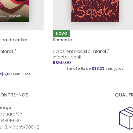
NOVO
uca de cetim
Semente
Infantil /
Livros
,
Antirracista
,
Infantil /
Infantojuvenil
R$
50,00
Em até 6x de
R$
8,33
sem juros
R$
5,00
sem juros
CONTRE-NOS
QUAL F
ereço
raquara/SP
 14801-030
: 18.747.545/0001-21