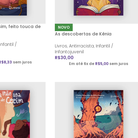
im, feito touca de
NOVO
As descobertas de Kênia
Infantil /
Livros
,
Antirracista
,
Infantil /
Infantojuvenil
R$
30,00
R$
8,33
sem juros
Em até 6x de
R$
5,00
sem juros