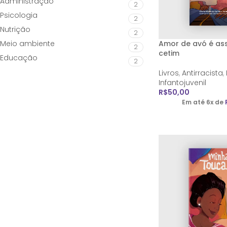
Administração
2
Psicologia
2
Nutrição
2
Meio ambiente
Amor de avó é ass
2
cetim
Educação
2
Livros
,
Antirracista
,
Infantojuvenil
R$
50,00
Em até 6x de