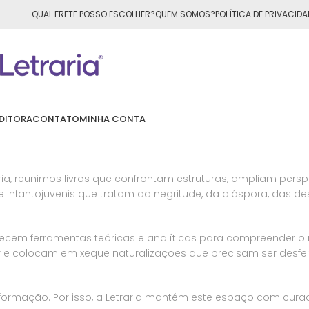
ÁTIS
para todo o Brasil nas compras
acima de R$50,00
QUAL FRETE POSSO ESCOLHER?
QUEM SOMOS?
POLÍTICA DE PRIVACIDA
DITORA
CONTATO
MINHA CONTA
ria, reunimos livros que confrontam estruturas, ampliam per
 e infantojuvenis que tratam da negritude, da diáspora, das d
erecem ferramentas teóricas e analíticas para compreender o
ar e colocam em xeque naturalizações que precisam ser desfei
ormação. Por isso, a Letraria mantém este espaço com cura