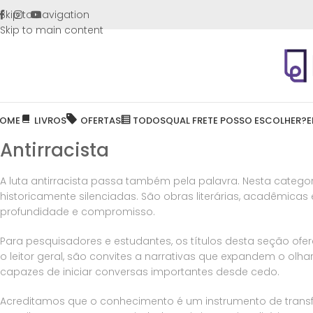
FRETE GR
Skip to navigation
Skip to main content
OME
LIVROS
OFERTAS
TODOS
QUAL FRETE POSSO ESCOLHER?
E
Antirracista
A luta antirracista passa também pela palavra. Nesta catego
historicamente silenciadas. São obras literárias, acadêmicas
profundidade e compromisso.
Para pesquisadores e estudantes, os títulos desta seção of
o leitor geral, são convites a narrativas que expandem o olh
capazes de iniciar conversas importantes desde cedo.
Acreditamos que o conhecimento é um instrumento de transf