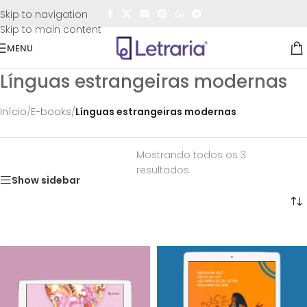
FRETE GRÁTIS
para todo o Brasil nas compras
acima de
Skip to navigation
R$50,00
Skip to main content
MENU
Línguas estrangeiras modernas
Início
/
E-books
/
Línguas estrangeiras modernas
Mostrando todos os 3
resultados
Show sidebar