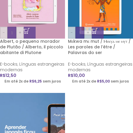
-
+
-
+
Albert, o pequeno morador
Mɛkwa mɛ mut / Ⲙⲉⲕⲩⲁ ⲙⲉ ⲙⲩⲧ /
de Plutão / Alberto, il piccolo
Les paroles de l’être /
abitante di Plutone
Palavras do ser
E-books
,
Línguas estrangeiras
E-books
,
Línguas estrangeiras
modernas
modernas
R$
12,50
R$
10,00
Em até 2x de
R$
6,25
sem juros
Em até 2x de
R$
5,00
sem juros