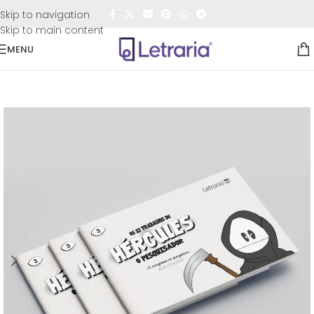
FRETE GRÁTIS
para todo o Brasil nas compras
acima de
Skip to navigation
R$50,00
Skip to main content
MENU
Início
/
Livros
/
Tirinhas