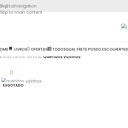
FRETE GR
Skip to navigation
Skip to main content
OME
LIVROS
OFERTAS
TODOS
QUAL FRETE POSSO ESCOLHER?
E
Início
/
Livros
/
Tirinhas
/
Queridos vizinhos
Clique para ampliar
ESGOTADO