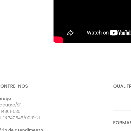
CONTRE-NOS
QUAL F
ereço
raquara/SP
 14801-030
: 18.747.545/0001-21
FORMAS
ário de atendimento