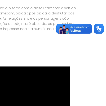
ura o bizarro com o absolutamente divertido.
convidam, piada após piada, a desfrutar dos
e. As relações entre os personagens são
ação de páginas é absurda, as perspectivas
udo impresso neste álbum é uma mentira