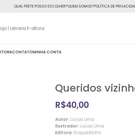
ÁTIS
para todo o Brasil nas compras
acima de R$50,00
QUAL FRETE POSSO ESCOLHER?
QUEM SOMOS?
POLÍTICA DE PRIVACIDA
DITORA
CONTATO
MINHA CONTA
Queridos vizin
R$
40,00
Autor:
Lucas Lima
Ilustrador:
Lucas Lima
Editora:
Enquadrinho