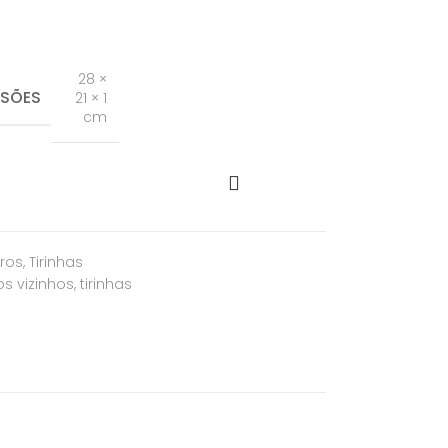
28 ×
NSÕES
21 × 1
cm
vros
,
Tirinhas
os vizinhos
,
tirinhas