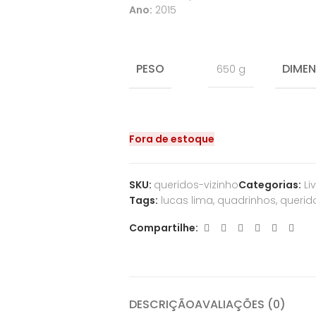
Ano:
2015
PESO
DIME
650 g
Fora de estoque
SKU:
queridos-vizinho
Categorias:
Li
Tags:
lucas lima
,
quadrinhos
,
querid
Compartilhe:
DESCRIÇÃO
AVALIAÇÕES (0)