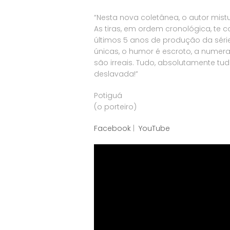
“Nesta nova coletânea, o autor mist
As tiras, em ordem cronológica, te 
últimos 5 anos de produção da séri
únicas, o humor é escroto, a numer
são irreais. Tudo, absolutamente t
deslavada!”
Potiguá
(o porteiro)
Facebook
|
YouTube