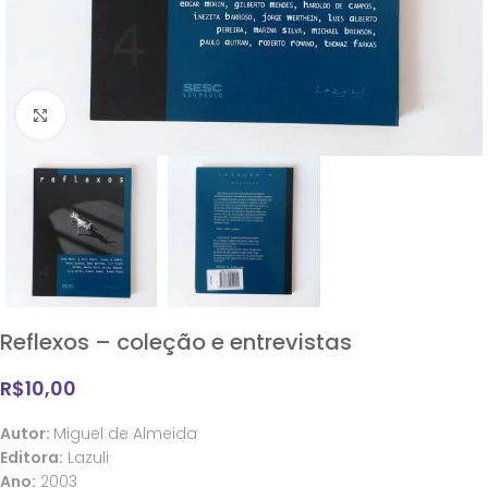
Clique para ampliar
Reflexos – coleção e entrevistas
R$
10,00
Autor:
Miguel de Almeida
Editora:
Lazuli
Ano:
2003