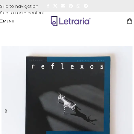
FRETE GRÁTIS
para todo o Brasil nas compras
acima de
Skip to navigation
R$50,00
Skip to main content
MENU
Início
/
Sebo
/
Literatura