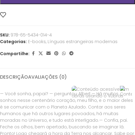
SKU:
978-65-5434-014-4
Categorias:
E-books
,
Línguas estrangeiras modernas
Compartilhe:
DESCRIÇÃO
AVALIAÇÕES (0)
— Você sonha, papai? — perguntou Albert.— Há muitos
sonhos nesse centenário coração, meu filho, e o maior deles
é se comunicar com o Planeta Azulado. Contar aos seres
humanos que há outros lugares povoados, há muitas
moradas no Universo, e tudo está interligado.— Confia, pai.
Feche os olhos, bem apertado, buscando se imaginar lá.
Pronto! Logo chegará a hora da Terra nos alcançar. Sabe por