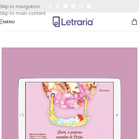
FRETE GRÁTIS
para todo o Brasil nas compras
acima de
Skip to navigation
R$50,00
Skip to main content
MENU
Início
/
E-books
/
Línguas estrangeiras modernas