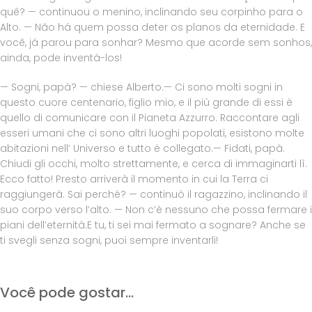
quê? — continuou o menino, inclinando seu corpinho para o
Alto. — Não há quem possa deter os planos da eternidade. E
você, já parou para sonhar? Mesmo que acorde sem sonhos,
ainda, pode inventá-los!
— Sogni, papà? — chiese Alberto.— Ci sono molti sogni in
questo cuore centenario, figlio mio, e il più grande di essi è
quello di comunicare con il Pianeta Azzurro. Raccontare agli
esseri umani che ci sono altri luoghi popolati, esistono molte
abitazioni nell’ Universo e tutto è collegato.— Fidati, papà.
Chiudi gli occhi, molto strettamente, e cerca di immaginarti lì.
Ecco fatto! Presto arriverà il momento in cui la Terra ci
raggiungerà. Sai perché? — continuò il ragazzino, inclinando il
suo corpo verso l’alto. — Non c’è nessuno che possa fermare i
piani dell’eternità.E tu, ti sei mai fermato a sognare? Anche se
ti svegli senza sogni, puoi sempre inventarli!
Você pode gostar...