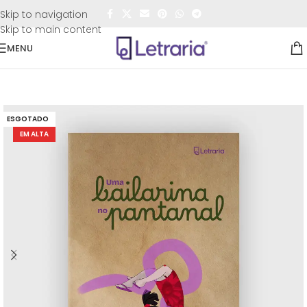
FRETE GRÁTIS
para todo o Brasil nas compras
acima de
Skip to navigation
R$50,00
Skip to main content
MENU
Início
/
Livros
/
Infantil / Infantojuvenil
ESGOTADO
EM ALTA