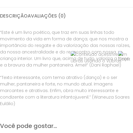
DESCRIÇÃO
AVALIAÇÕES (0)
“Este é um livro poético, que traz em suas linhas todo
movimento da vida em forma de dança; que nos mostra a
importância do resgate e da valorização das nossas raízes,
da nossa ancestralidade e do reencontro com nossa
criança interior. Um livro que, acima de tudo, valoriza a força
e a bravura da mulher pantaneira. Amei!” (Dani Raphael)
“Texto interessante, com tema atrativo (dança) e o ser
mulher, pantaneira e forte, no mundo atual. Imagens
marcantes e atrativas. Enfim, obra muito interessante e
condizente com a literatura infantojuvenil.” (Waneuza Soares
Eulálio)
Você pode gostar...