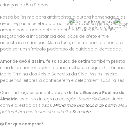
crianças de 5 a 9 anos.
Nessa belíssima obra antirracista, a autora homenageia as
avós negras e celebra o amor que atravessa gerações. Esse
amor é costurado ponto a ponto nas toucas de cetim,
resgatando a importância dos laços de afeto entre
ancestrais e crianças. Além disso, mostra como a costura
pode ser um símbolo poderoso de cuidado e identidade.
Amor de avó é assim, feito touca de cetim
também presta
uma linda homenagem a duas mulheres negras históricas:
Maria Firmina dos Reis e Benedita da Silva. Assim, inspira
pequenos leitores a conhecerem e celebrarem suas raízes.
Com ilustrações encantadoras de
Luiz Gustavo Paulino de
Almeida
, este livro integra a coleção
Touca de Cetim.
Junto
com ela, estão os títulos
Minha mãe usa touca de cetim
,
Meu
pai também usa touca de cetim?
e
Semente
.
📖 Por que comprar?