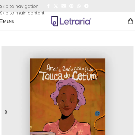
FRETE GRÁTIS
para todo o Brasil nas compras
acima de
Skip to navigation
R$50,00
Skip to main content
MENU
Início
/
Livros
/
Infantil / Infantojuvenil