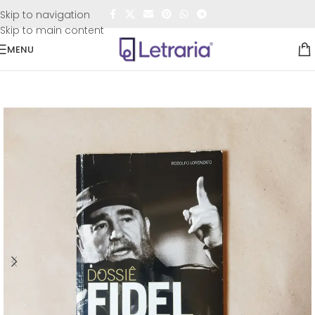
FRETE GRÁTIS
para todo o Brasil nas compras
acima de
Skip to navigation
R$50,00
Skip to main content
MENU
Início
/
Sebo
/
Biografia