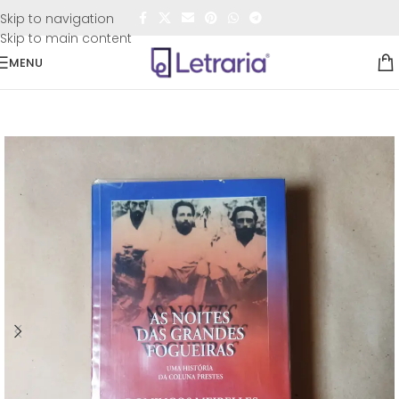
FRETE GRÁTIS
para todo o Brasil nas compras
acima de
Skip to navigation
R$50,00
Skip to main content
MENU
Início
/
Sebo
/
História e Filosofia