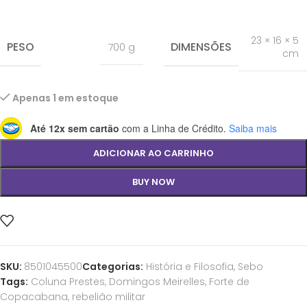
23 × 16 × 5
PESO
DIMENSÕES
700 g
cm
Apenas 1 em estoque
Até 12x sem cartão
com a Linha de Crédito.
Saiba mais
ADICIONAR AO CARRINHO
BUY NOW
SKU:
8501045500
Categorias:
História e Filosofia
,
Sebo
Tags:
Coluna Prestes
,
Domingos Meirelles
,
Forte de
Copacabana
,
rebelião militar