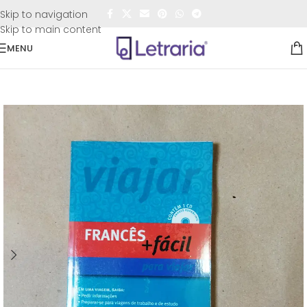
FRETE GRÁTIS
para todo o Brasil nas compras
acima de
Skip to navigation
R$50,00
Skip to main content
MENU
Início
/
Sebo
/
Língua e literatura francesa