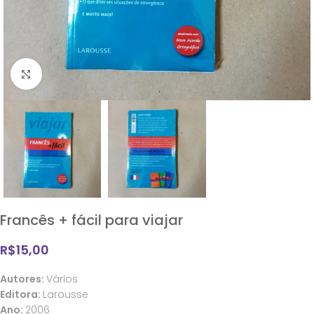
Clique para ampliar
Francês + fácil para viajar
R$
15,00
Autores:
Vários
Editora:
Larousse
Ano:
2006