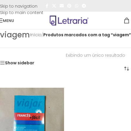
FRETE GRÁTIS
para todo o Brasil nas compras
acima de
Skip to navigation
R$50,00
Skip to main content
MENU
viagem
Início
/
Produtos marcados com a tag “viagem”
Exibindo um único resultado
Show sidebar