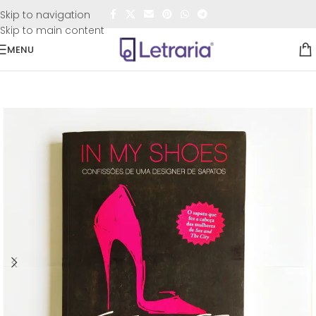
FRETE GRÁTIS
para todo o Brasil nas compras
acima de
Skip to navigation
R$50,00
Skip to main content
MENU
Início
/
Sebo
/
Entretenimento