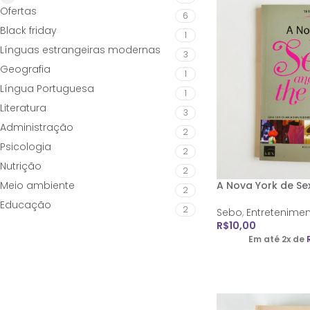
Ofertas
6
Black friday
1
Línguas estrangeiras modernas
3
Geografia
1
Língua Portuguesa
1
Literatura
3
Administração
2
Psicologia
2
Nutrição
2
Meio ambiente
A Nova York de Sex
2
Educação
2
Sebo
,
Entretenime
R$
10,00
Em até 2x de