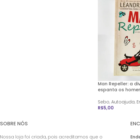
Man Repeller: a d
espanta os home
Sebo
,
Autoajuda
,
E
R$
5,00
SOBRE NÓS
EN
Nossa loja foi criada, pois acreditamos que o
End