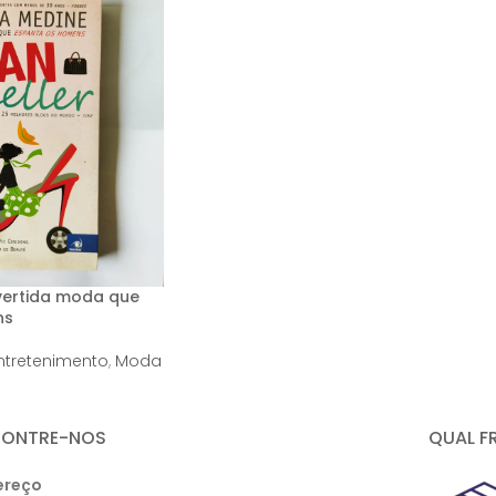
ivertida moda que
ns
ntretenimento
,
Moda
CONTRE-NOS
QUAL F
ereço