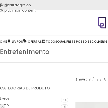
FRETE GR
Skip to navigation
Skip to main content
OME
LIVROS
OFERTAS
TODOS
QUAL FRETE POSSO ESCOLHER?
E
Entretenimento
Show
9
12
18
CATEGORIAS DE PRODUTO
Livros
64
Sebo
51