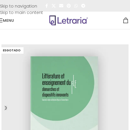
FRETE GRÁTIS
para todo o Brasil nas compras
acima de
Skip to navigation
R$50,00
Skip to main content
MENU
Início
/
Livros
/
Acadêmicos
ESGOTADO