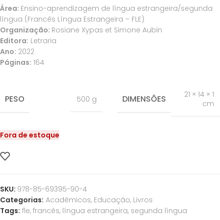
Área:
Ensino-aprendizagem de língua estrangeira/segunda
língua (Francês Língua Estrangeira – FLE)
Organização:
Rosiane Xypas et Simone Aubin
Editora:
Letraria
Ano:
2022
Páginas:
164
21 × 14 × 1
PESO
DIMENSÕES
500 g
cm
Fora de estoque
SKU:
978-85-69395-90-4
Categorias:
Acadêmicos
,
Educação
,
Livros
Tags:
fle
,
francês
,
língua estrangeira
,
segunda língua