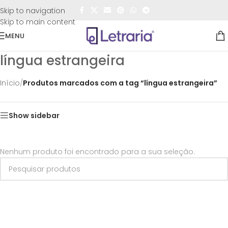
FRETE GRÁTIS
para todo o Brasil nas compras
acima de
Skip to navigation
R$50,00
Skip to main content
MENU
língua estrangeira
Início
/
Produtos marcados com a tag “língua estrangeira”
Show sidebar
Nenhum produto foi encontrado para a sua seleção.