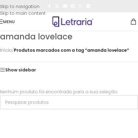
FRETE GRÁTIS
para todo o Brasil nas compras
acima de
Skip to navigation
R$50,00
Skip to main content
MENU
amanda lovelace
Início
/
Produtos marcados com a tag “amanda lovelace”
Show sidebar
Nenhum produto foi encontrado para a sua seleção.