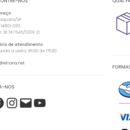
CONTRE-NOS
QUAL F
ereço
raquara/SP
 14801-030
: 18.747.545/0001-21
ário de atendimento
nda a sexta: 8h30 às 17h30
@letraria.net
FORMAS
A-NOS