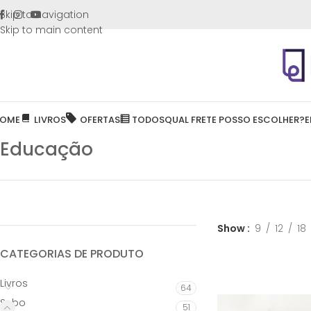
FRETE GR
Skip to navigation
Skip to main content
OME
LIVROS
OFERTAS
TODOS
QUAL FRETE POSSO ESCOLHER?
E
Educação
Show
9
12
18
CATEGORIAS DE PRODUTO
Livros
64
Sebo
51