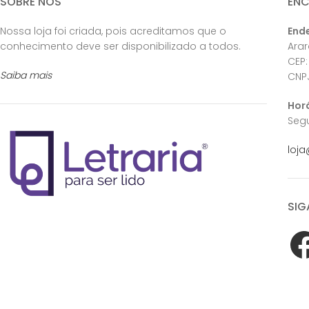
SOBRE NÓS
EN
Nossa loja foi criada, pois acreditamos que o
End
conhecimento deve ser disponibilizado a todos.
Ara
CEP:
Saiba mais
CNPJ
Hor
Segu
loja
SIG