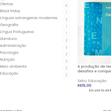
Ofertas
6
Black friday
1
Línguas estrangeiras modernas
3
Geografia
1
Língua Portuguesa
1
Literatura
3
Administração
2
Psicologia
2
Nutrição
2
Meio ambiente
A produção de tex
2
desafios e conqui
Educação
2
Sebo
,
Educação
R$
15,00
Em até 3x de