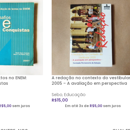
tos no ENEM:
A redação no contexto do vestibula
stas
2005 – A avaliação em perspectiva
Sebo
,
Educação
R$
15,00
R$
5,00
sem juros
Em até 3x de
R$
5,00
sem juros