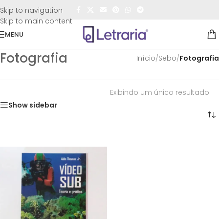
FRETE GRÁTIS
para todo o Brasil nas compras
acima de
Skip to navigation
R$50,00
Skip to main content
MENU
Fotografia
Início
/
Sebo
/
Fotografia
Exibindo um único resultado
Show sidebar