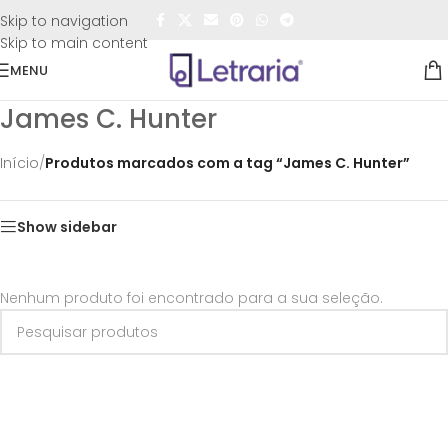
FRETE GRÁTIS
para todo o Brasil nas compras
acima de
Skip to navigation
R$50,00
Skip to main content
MENU
James C. Hunter
Início
/
Produtos marcados com a tag “James C. Hunter”
Show sidebar
Nenhum produto foi encontrado para a sua seleção.