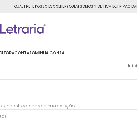
ÁTIS
para todo o Brasil nas compras
acima de R$50,00
QUAL FRETE POSSO ESCOLHER?
QUEM SOMOS?
POLÍTICA DE PRIVACIDA
DITORA
CONTATO
MINHA CONTA
Iníc
i encontrado para a sua seleção.