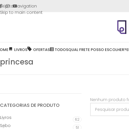
FRETE GR
Skip to navigation
Skip to main content
OME
LIVROS
OFERTAS
TODOS
QUAL FRETE POSSO ESCOLHER?
E
princesa
Nenhum produto fo
CATEGORIAS DE PRODUTO
Livros
62
Sebo
51