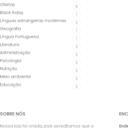
Ofertas
6
Black friday
1
Línguas estrangeiras modernas
3
Geografia
1
Língua Portuguesa
1
Literatura
3
Administração
2
Psicologia
2
Nutrição
2
Meio ambiente
2
Educação
2
SOBRE NÓS
EN
Nossa loja foi criada, pois acreditamos que o
End