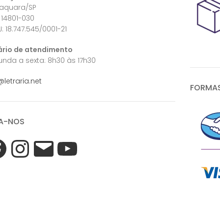
raquara/SP
 14801-030
: 18.747.545/0001-21
ário de atendimento
nda a sexta: 8h30 às 17h30
@letraria.net
FORMAS
A-NOS