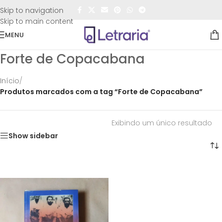
FRETE GRÁTIS
para todo o Brasil nas compras
acima de
Skip to navigation
R$50,00
Skip to main content
MENU
Forte de Copacabana
Início
/
Produtos marcados com a tag “Forte de Copacabana”
Exibindo um único resultado
Show sidebar