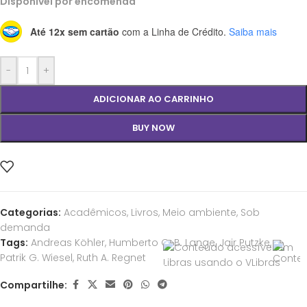
Disponível por encomenda
Até 12x sem cartão
com a Linha de Crédito.
Saiba mais
-
+
ADICIONAR AO CARRINHO
BUY NOW
Categorias:
Acadêmicos
,
Livros
,
Meio ambiente
,
Sob
demanda
Tags:
Andreas Köhler
,
Humberto O. B. Lange
,
Jair Putzke
,
Patrik G. Wiesel
,
Ruth A. Regnet
Compartilhe: