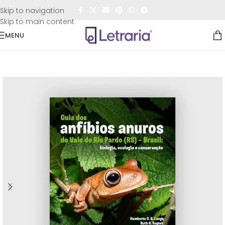
FRETE GRÁTIS
para todo o Brasil nas compras
acima de
Skip to navigation
R$50,00
Skip to main content
MENU
Início
/
Livros
/
Acadêmicos