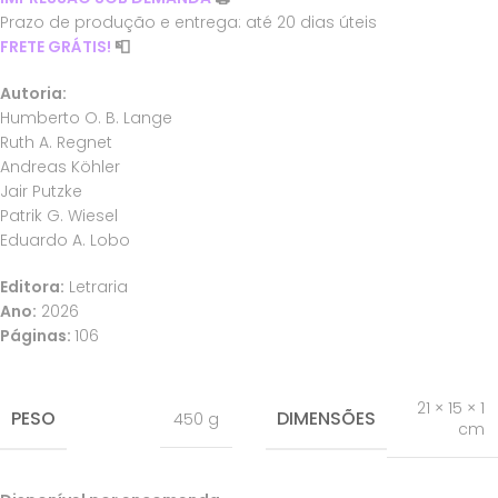
Prazo de produção e entrega: até 20 dias úteis
FRETE GRÁTIS!
📮
Autoria:
Humberto O. B. Lange
Ruth A. Regnet
Andreas Köhler
Jair Putzke
Patrik G. Wiesel
Eduardo A. Lobo
Editora:
Letraria
Ano:
2026
Páginas:
106
21 × 15 × 1
PESO
DIMENSÕES
450 g
cm