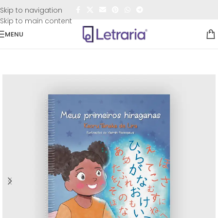
FRETE GRÁTIS
para todo o Brasil nas compras
acima de
Skip to navigation
R$50,00
Skip to main content
MENU
Início
/
Livros
/
Educação