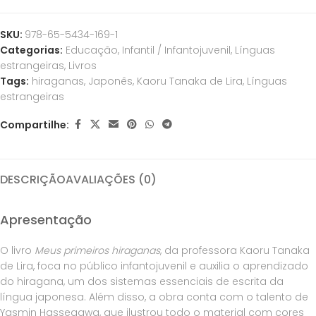
SKU:
978-65-5434-169-1
Categorias:
Educação
,
Infantil / Infantojuvenil
,
Línguas
estrangeiras
,
Livros
Tags:
hiraganas
,
Japonês
,
Kaoru Tanaka de Lira
,
Línguas
estrangeiras
Compartilhe:
DESCRIÇÃO
AVALIAÇÕES (0)
Apresentação
O livro
Meus primeiros hiraganas
, da professora Kaoru Tanaka
de Lira, foca no público infantojuvenil e auxilia o aprendizado
do hiragana, um dos sistemas essenciais de escrita da
língua japonesa. Além disso, a obra conta com o talento de
Yasmin Hassegawa, que ilustrou todo o material com cores