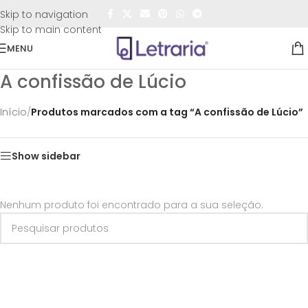
FRETE GRÁTIS
para todo o Brasil nas compras
acima de
Skip to navigation
R$50,00
Skip to main content
MENU
A confissão de Lúcio
Início
/
Produtos marcados com a tag “A confissão de Lúcio”
Show sidebar
Nenhum produto foi encontrado para a sua seleção.