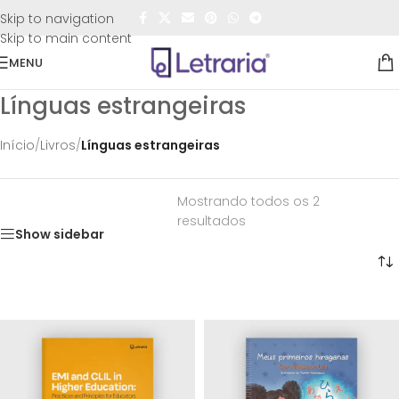
FRETE GRÁTIS
para todo o Brasil nas compras
acima de
Skip to navigation
R$50,00
Skip to main content
MENU
Línguas estrangeiras
Início
/
Livros
/
Línguas estrangeiras
Mostrando todos os 2
resultados
Show sidebar