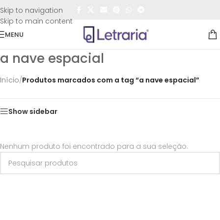
FRETE GRÁTIS
para todo o Brasil nas compras
acima de
Skip to navigation
R$50,00
Skip to main content
MENU
a nave espacial
Início
/
Produtos marcados com a tag “a nave espacial”
Show sidebar
Nenhum produto foi encontrado para a sua seleção.