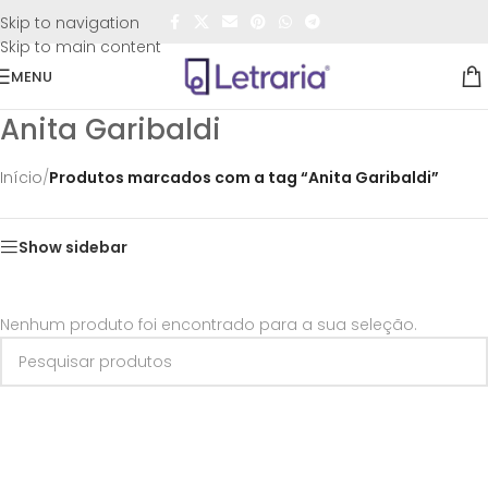
FRETE GRÁTIS
para todo o Brasil nas compras
acima de
Skip to navigation
R$50,00
Skip to main content
MENU
Anita Garibaldi
Início
/
Produtos marcados com a tag “Anita Garibaldi”
Show sidebar
Nenhum produto foi encontrado para a sua seleção.