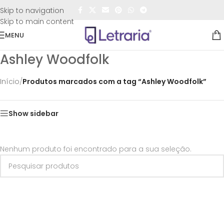
FRETE GRÁTIS
para todo o Brasil nas compras
acima de
Skip to navigation
R$50,00
Skip to main content
MENU
Ashley Woodfolk
Início
/
Produtos marcados com a tag “Ashley Woodfolk”
Show sidebar
Nenhum produto foi encontrado para a sua seleção.