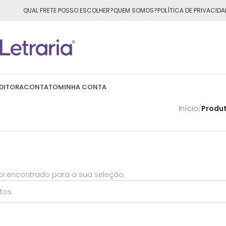
ÁTIS
para todo o Brasil nas compras
acima de R$50,00
QUAL FRETE POSSO ESCOLHER?
QUEM SOMOS?
POLÍTICA DE PRIVACIDA
DITORA
CONTATO
MINHA CONTA
Início
/
Produt
i encontrado para a sua seleção.