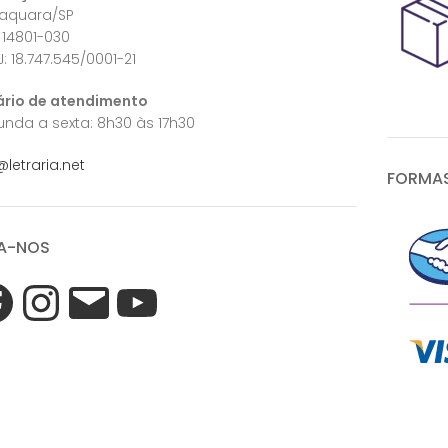
raquara/SP
 14801-030
: 18.747.545/0001-21
ário de atendimento
nda a sexta: 8h30 às 17h30
@letraria.net
FORMAS
A-NOS