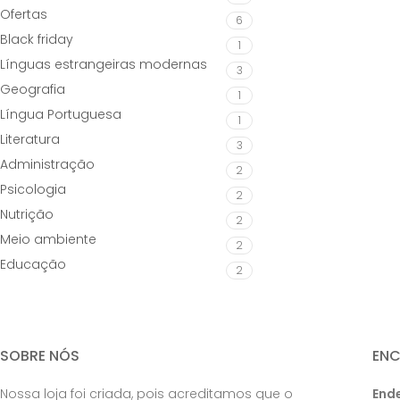
Ofertas
6
Black friday
1
Línguas estrangeiras modernas
3
Geografia
1
Língua Portuguesa
1
Literatura
3
Administração
2
Psicologia
2
Nutrição
2
Meio ambiente
2
Educação
2
SOBRE NÓS
EN
Nossa loja foi criada, pois acreditamos que o
End