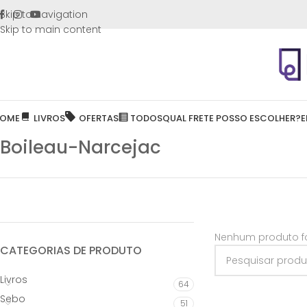
FRETE GR
Skip to navigation
Skip to main content
OME
LIVROS
OFERTAS
TODOS
QUAL FRETE POSSO ESCOLHER?
E
Boileau-Narcejac
Nenhum produto fo
CATEGORIAS DE PRODUTO
Livros
64
Sebo
51