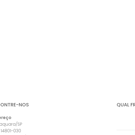
CONTRE-NOS
QUAL F
ereço
raquara/SP
 14801-030