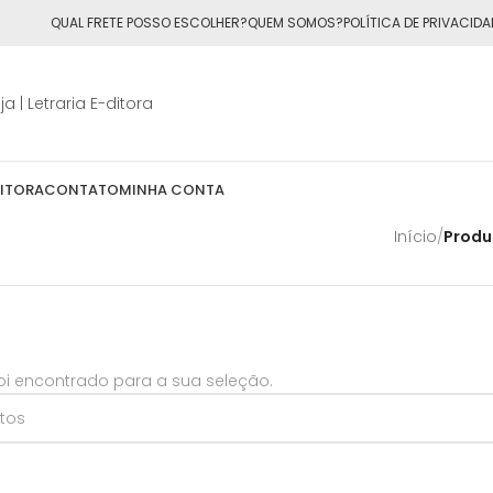
ÁTIS
para todo o Brasil nas compras
acima de R$50,00
QUAL FRETE POSSO ESCOLHER?
QUEM SOMOS?
POLÍTICA DE PRIVACIDA
DITORA
CONTATO
MINHA CONTA
Início
/
Produ
i encontrado para a sua seleção.