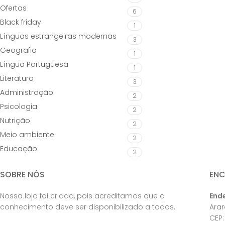
Ofertas
6
Black friday
1
Línguas estrangeiras modernas
3
Geografia
1
Língua Portuguesa
1
Literatura
3
Administração
2
Psicologia
2
Nutrição
2
Meio ambiente
2
Educação
2
SOBRE NÓS
EN
Nossa loja foi criada, pois acreditamos que o
End
conhecimento deve ser disponibilizado a todos.
Ara
CEP: