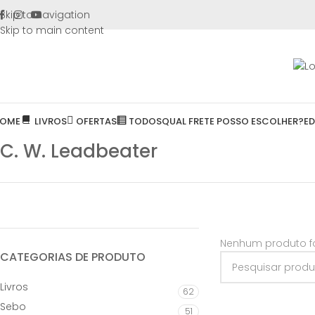
FRETE GR
Skip to navigation
Skip to main content
OME
LIVROS
OFERTAS
TODOS
QUAL FRETE POSSO ESCOLHER?
E
C. W. Leadbeater
Nenhum produto fo
CATEGORIAS DE PRODUTO
Livros
62
Sebo
51