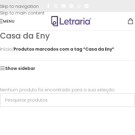
FRETE GRÁTIS
para todo o Brasil nas compras
acima de
Skip to navigation
R$50,00
Skip to main content
MENU
Casa da Eny
Início
/
Produtos marcados com a tag “Casa da Eny”
Show sidebar
Nenhum produto foi encontrado para a sua seleção.