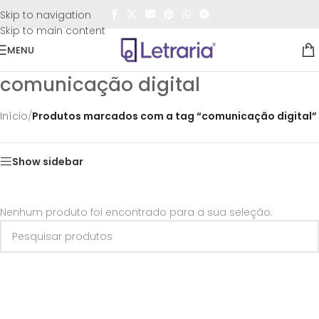
FRETE GRÁTIS
para todo o Brasil nas compras
acima de
Skip to navigation
R$50,00
Skip to main content
MENU
comunicação digital
Início
/
Produtos marcados com a tag “comunicação digital”
Show sidebar
Nenhum produto foi encontrado para a sua seleção.