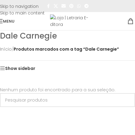
FRETE GRÁTIS
para todo o Brasil nas compras
acima de
Skip to navigation
R$50,00
Skip to main content
MENU
Dale Carnegie
Início
/
Produtos marcados com a tag “Dale Carnegie”
Show sidebar
Nenhum produto foi encontrado para a sua seleção.