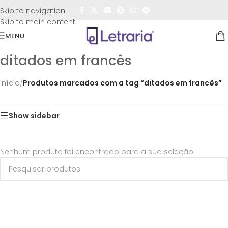
FRETE GRÁTIS
para todo o Brasil nas compras
acima de
Skip to navigation
R$50,00
Skip to main content
MENU
ditados em francês
Início
/
Produtos marcados com a tag “ditados em francês”
Show sidebar
Nenhum produto foi encontrado para a sua seleção.