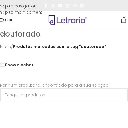
FRETE GRÁTIS
para todo o Brasil nas compras
acima de
Skip to navigation
R$50,00
Skip to main content
MENU
doutorado
Início
/
Produtos marcados com a tag “doutorado”
Show sidebar
Nenhum produto foi encontrado para a sua seleção.