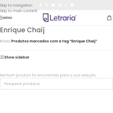
FRETE GRÁTIS
para todo o Brasil nas compras
acima de
Skip to navigation
R$50,00
Skip to main content
MENU
Enrique Chaij
Início
/
Produtos marcados com a tag “Enrique Chaij”
Show sidebar
Nenhum produto foi encontrado para a sua seleção.