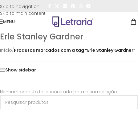
FRETE GRÁTIS
para todo o Brasil nas compras
acima de
Skip to navigation
R$50,00
Skip to main content
MENU
Erle Stanley Gardner
Início
/
Produtos marcados com a tag “Erle Stanley Gardner”
Show sidebar
Nenhum produto foi encontrado para a sua seleção.