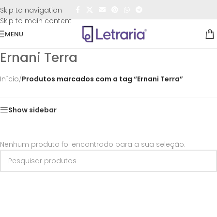
FRETE GRÁTIS
para todo o Brasil nas compras
acima de
Skip to navigation
R$50,00
Skip to main content
MENU
Ernani Terra
Início
/
Produtos marcados com a tag “Ernani Terra”
Show sidebar
Nenhum produto foi encontrado para a sua seleção.