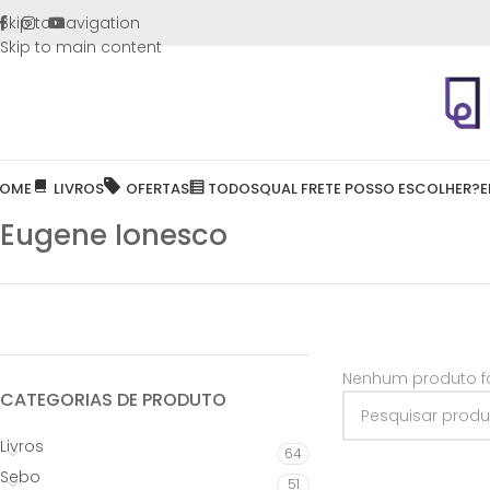
FRETE GR
Skip to navigation
Skip to main content
OME
LIVROS
OFERTAS
TODOS
QUAL FRETE POSSO ESCOLHER?
E
Eugene Ionesco
Nenhum produto fo
CATEGORIAS DE PRODUTO
Livros
64
Sebo
51