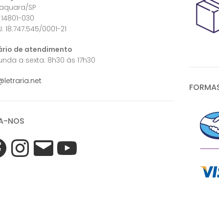
raquara/SP
 14801-030
: 18.747.545/0001-21
ário de atendimento
nda a sexta: 8h30 às 17h30
@letraria.net
FORMAS
A-NOS