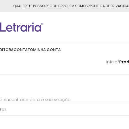
ÁTIS
para todo o Brasil nas compras
acima de R$50,00
QUAL FRETE POSSO ESCOLHER?
QUEM SOMOS?
POLÍTICA DE PRIVACIDA
DITORA
CONTATO
MINHA CONTA
Início
/
Prod
i encontrado para a sua seleção.