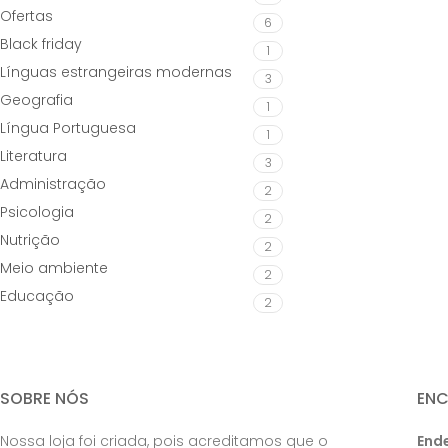
Ofertas
6
Black friday
1
Línguas estrangeiras modernas
3
Geografia
1
Língua Portuguesa
1
Literatura
3
Administração
2
Psicologia
2
Nutrição
2
Meio ambiente
2
Educação
2
SOBRE NÓS
EN
Nossa loja foi criada, pois acreditamos que o
End