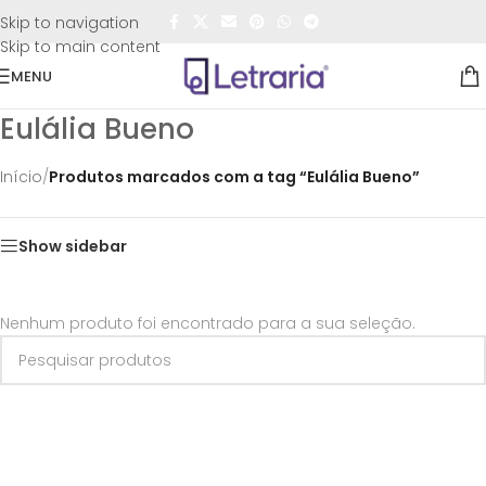
FRETE GRÁTIS
para todo o Brasil nas compras
acima de
Skip to navigation
R$50,00
Skip to main content
MENU
Eulália Bueno
Início
/
Produtos marcados com a tag “Eulália Bueno”
Show sidebar
Nenhum produto foi encontrado para a sua seleção.