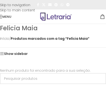
FRETE GRÁTIS
para todo o Brasil nas compras
acima de
Skip to navigation
R$50,00
Skip to main content
MENU
Felícia Maia
Início
/
Produtos marcados com a tag “Felícia Maia”
Show sidebar
Nenhum produto foi encontrado para a sua seleção.