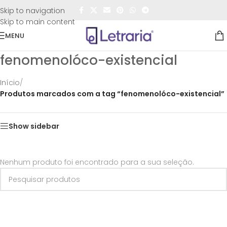
FRETE GRÁTIS
para todo o Brasil nas compras
acima de
Skip to navigation
R$50,00
Skip to main content
MENU
fenomenolóco-existencial
Início
/
Produtos marcados com a tag “fenomenolóco-existencial”
Show sidebar
Nenhum produto foi encontrado para a sua seleção.