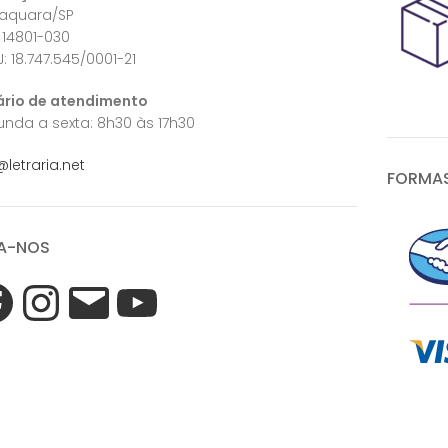
raquara/SP
 14801-030
: 18.747.545/0001-21
ário de atendimento
nda a sexta: 8h30 às 17h30
@letraria.net
FORMAS
A-NOS