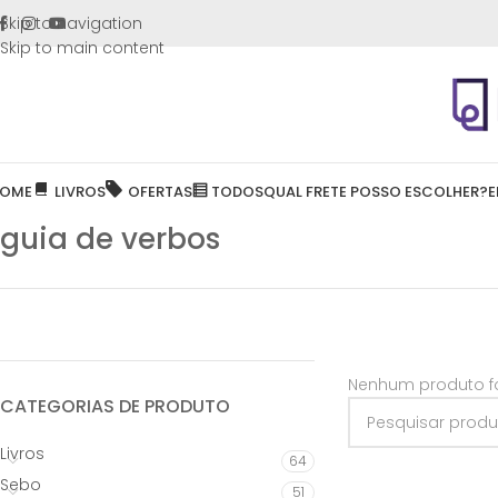
FRETE GR
Skip to navigation
Skip to main content
OME
LIVROS
OFERTAS
TODOS
QUAL FRETE POSSO ESCOLHER?
E
guia de verbos
Nenhum produto fo
CATEGORIAS DE PRODUTO
Livros
64
Sebo
51