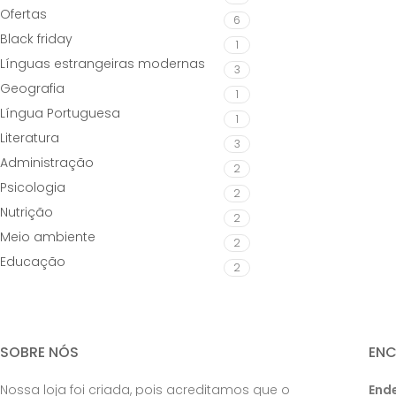
Ofertas
6
Black friday
1
Línguas estrangeiras modernas
3
Geografia
1
Língua Portuguesa
1
Literatura
3
Administração
2
Psicologia
2
Nutrição
2
Meio ambiente
2
Educação
2
SOBRE NÓS
EN
Nossa loja foi criada, pois acreditamos que o
End