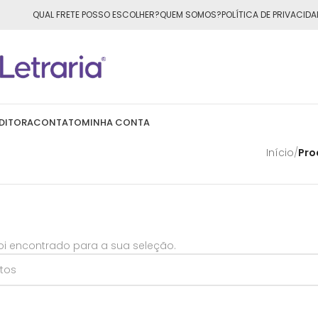
ÁTIS
para todo o Brasil nas compras
acima de R$50,00
QUAL FRETE POSSO ESCOLHER?
QUEM SOMOS?
POLÍTICA DE PRIVACIDA
DITORA
CONTATO
MINHA CONTA
Início
/
Pro
i encontrado para a sua seleção.