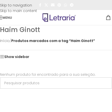
FRETE GRÁTIS
para todo o Brasil nas compras
acima de
Skip to navigation
R$50,00
Skip to main content
MENU
Haim Ginott
Início
/
Produtos marcados com a tag “Haim Ginott”
Show sidebar
Nenhum produto foi encontrado para a sua seleção.