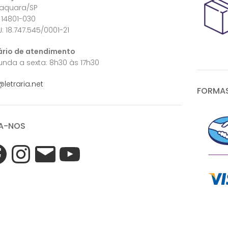
raquara/SP
 14801-030
: 18.747.545/0001-21
ário de atendimento
nda a sexta: 8h30 às 17h30
@letraria.net
FORMAS
A-NOS