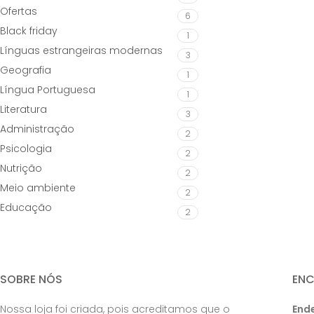
Ofertas
6
Black friday
1
Línguas estrangeiras modernas
3
Geografia
1
Língua Portuguesa
1
Literatura
3
Administração
2
Psicologia
2
Nutrição
2
Meio ambiente
2
Educação
2
SOBRE NÓS
EN
Nossa loja foi criada, pois acreditamos que o
End