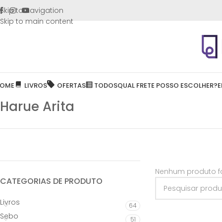
FRETE GR
Skip to navigation
Skip to main content
OME
LIVROS
OFERTAS
TODOS
QUAL FRETE POSSO ESCOLHER?
E
Harue Arita
Nenhum produto fo
CATEGORIAS DE PRODUTO
Livros
64
Sebo
51