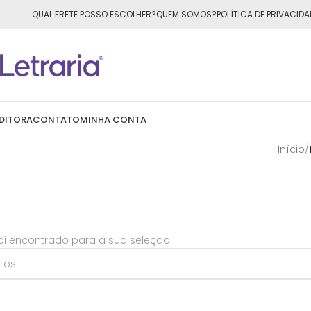
ÁTIS
para todo o Brasil nas compras
acima de R$50,00
QUAL FRETE POSSO ESCOLHER?
QUEM SOMOS?
POLÍTICA DE PRIVACIDA
DITORA
CONTATO
MINHA CONTA
Início
/
i encontrado para a sua seleção.