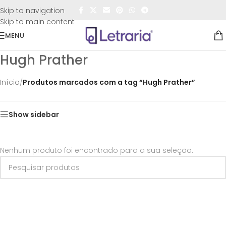
FRETE GRÁTIS
para todo o Brasil nas compras
acima de
Skip to navigation
R$50,00
Skip to main content
MENU
Hugh Prather
Início
/
Produtos marcados com a tag “Hugh Prather”
Show sidebar
Nenhum produto foi encontrado para a sua seleção.